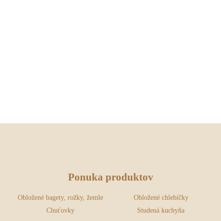
Ponuka produktov
Obložené bagety, rožky, žemle
Obložené chlebíčky
Chuťovky
Studená kuchyňa