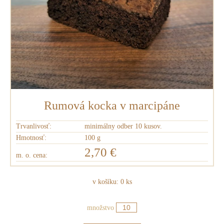
Rumová kocka v marcipáne
Trvanlivosť:
minimálny odber 10 kusov.
Hmotnosť:
100 g
2,70 €
m. o. cena:
v košíku:
0
ks
množstvo