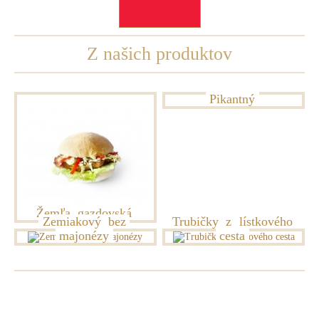
Z našich produktov
Pikantný
Žemľa
gazdovská
Zemiakový
bez
Trubičky
z
lístkového
majonézy
cesta