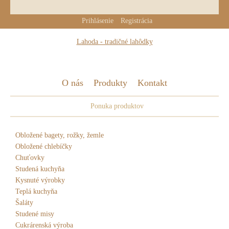
Prihlásenie
Registrácia
Lahoda - tradičné lahôdky
O nás
Produkty
Kontakt
Ponuka produktov
Obložené bagety, rožky, žemle
Obložené chlebíčky
Chuťovky
Studená kuchyňa
Kysnuté výrobky
Teplá kuchyňa
Šaláty
Studené misy
Cukrárenská výroba